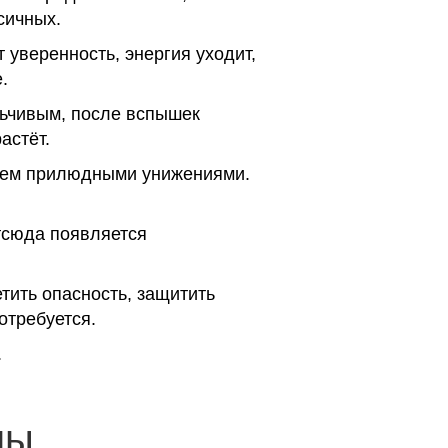
сичных.
 уверенность, энергия уходит,
.
льчивым, после вспышек
астёт.
атем прилюдными унижениями.
тсюда появляется
.
тить опасность, защитить
отребуется.
.
ны