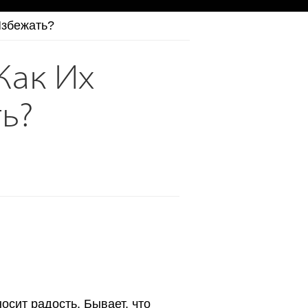
Избежать?
Как Их
ь?
осит радость. Бывает, что