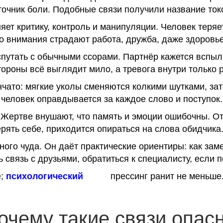
очник боли. Подобные связи получили название ток
ет критику, контроль и манипуляции. Человек теряет
го внимания страдают работа, дружба, даже здоровье
путать с обычными ссорами. Партнёр кажется вспы
тороны всё выглядит мило, а тревога внутри только р
нчато: мягкие уколы сменяются колкими шутками, з
еловек оправдывается за каждое слово и поступок.
 Жертве внушают, что память и эмоции ошибочны. О
рять себе, приходится опираться на слова обидчика
ого чуда. Он даёт практические ориентиры: как заме
 связь с друзьями, обратиться к специалисту, если п
е;
психологический
прессинг ранит не меньше
очему такие связи опас