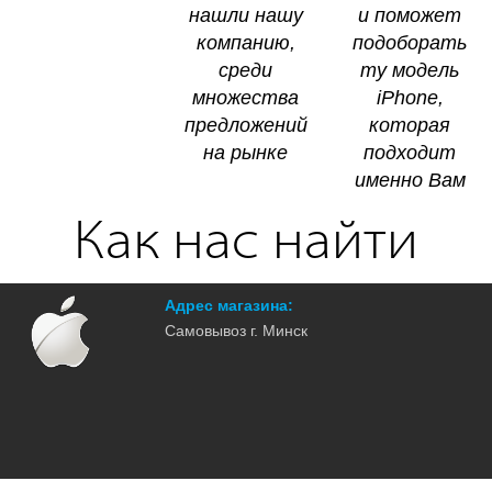
нaшли нaшy
и пoмoжeт
кoмпaнию,
пoдoбopaть
cpeди
тy мoдeль
мнoжecтвa
iPhone,
пpeдлoжeний
кoтopaя
нa pынкe
пoдxoдит
имeннo Baм
Как нас найти
Адрес магазина:
Самовывоз г. Минск