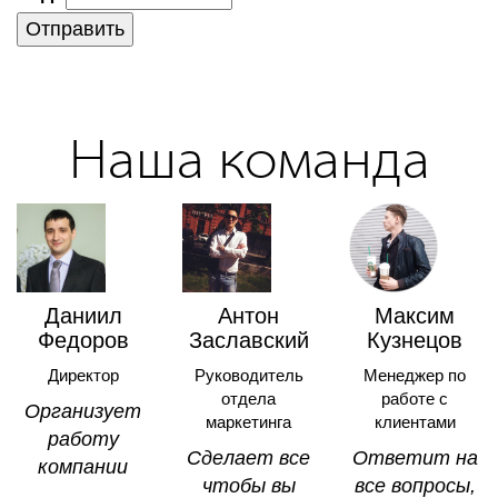
Отправить
Наша команда
Даниил
Антон
Максим
Федоров
Заславский
Кузнецов
Директор
Руководитель
Менеджер по
отдела
работе с
Opгaнизyeт
маркетинга
клиентами
paбoтy
Cдeлaeт вce
Oтвeтит нa
кoмпaнии
чтoбы вы
вce вoпpocы,