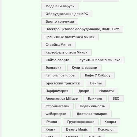
Мода в Беларуси
Оборуджование для КРС
Блог о копчении
Электрощитовое оборудование, ЩМП, ВРУ
Гранитные памятники Минск
Стройка Минск
Картофель оптом Минск
Сайт о спорте
Купить iPhone в Минске
Электрик
Купить ссылки
Įtempiamos lubos
Кафе У Сяброу
Брестский трикотаж
Вейпы
Парфюмерия
Двери
Новости
Aeronautica Militare
Клининг
SEO
Строймагазин
Недвижимость
Фейерверки
Доставка товаров
iPhone
Грузоперевозки
Ковры
Книги
Beauty Magic
Психолог
Бетон
Металл
Турция