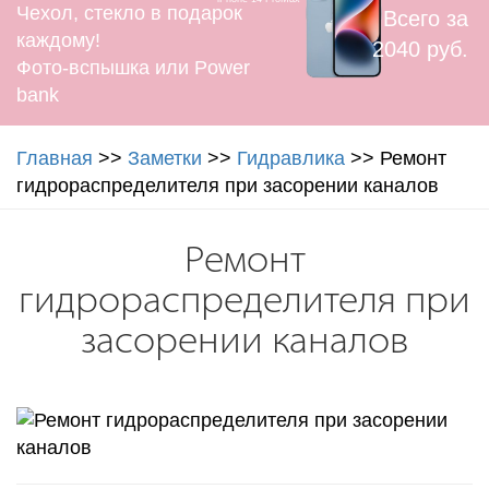
Чехол, стекло в подарок
Всего за
каждому!
2040 руб.
Фото-вспышка или Power
bank
Главная
>>
Заметки
>>
Гидравлика
>>
Ремонт
гидрораспределителя при засорении каналов
Ремонт
гидрораспределителя при
засорении каналов