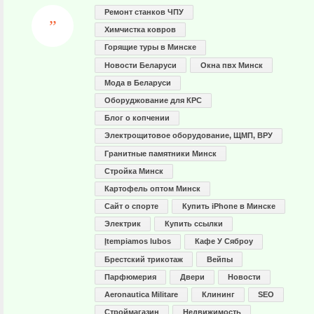
Ремонт станков ЧПУ
Химчистка ковров
Горящие туры в Минске
Новости Беларуси
Окна пвх Минск
Мода в Беларуси
Оборуджование для КРС
Блог о копчении
Электрощитовое оборудование, ЩМП, ВРУ
Гранитные памятники Минск
Стройка Минск
Картофель оптом Минск
Сайт о спорте
Купить iPhone в Минске
Электрик
Купить ссылки
Įtempiamos lubos
Кафе У Сяброу
Брестский трикотаж
Вейпы
Парфюмерия
Двери
Новости
Aeronautica Militare
Клининг
SEO
Строймагазин
Недвижимость