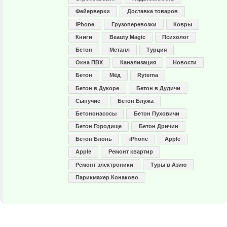
Фейерверки
Доставка товаров
iPhone
Грузоперевозки
Ковры
Книги
Beauty Magic
Психолог
Бетон
Металл
Турция
Окна ПВХ
Канализация
Новости
Бетон
Мёд
Ryterna
Бетон в Дукоре
Бетон в Дудичи
Сыпучие
Бетон Блужа
Бетононасосы
Бетон Пуховичи
Бетон Городище
Бетон Дричин
Бетон Блонь
iPhone
Apple
Apple
Ремонт квартир
Ремонт электроники
Туры в Азию
Парикмахер Конаково