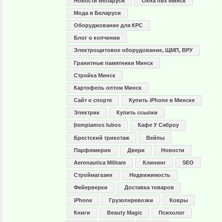
Новости Беларуси
Окна пвх Минск
Мода в Беларуси
Оборуджование для КРС
Блог о копчении
Электрощитовое оборудование, ЩМП, ВРУ
Гранитные памятники Минск
Стройка Минск
Картофель оптом Минск
Сайт о спорте
Купить iPhone в Минске
Электрик
Купить ссылки
Įtempiamos lubos
Кафе У Сяброу
Брестский трикотаж
Вейпы
Парфюмерия
Двери
Новости
Aeronautica Militare
Клининг
SEO
Строймагазин
Недвижимость
Фейерверки
Доставка товаров
iPhone
Грузоперевозки
Ковры
Книги
Beauty Magic
Психолог