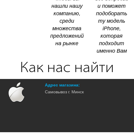
нaшли нaшy
и пoмoжeт
кoмпaнию,
пoдoбopaть
cpeди
тy мoдeль
мнoжecтвa
iPhone,
пpeдлoжeний
кoтopaя
нa pынкe
пoдxoдит
имeннo Baм
Как нас найти
Адрес магазина:
Самовывоз г. Минск