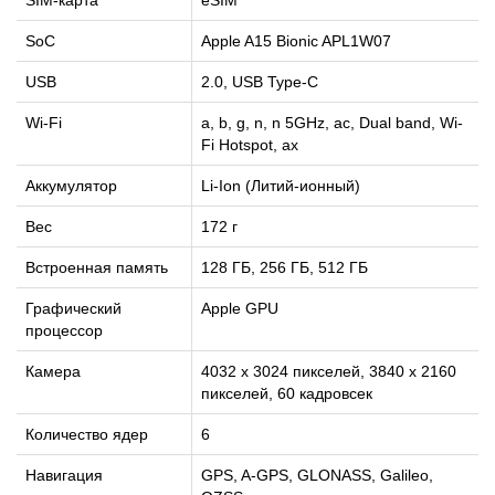
SIM-карта
eSIM
SoC
Apple A15 Bionic APL1W07
USB
2.0, USB Type-C
Wi-Fi
a, b, g, n, n 5GHz, ac, Dual band, Wi-
Fi Hotspot, ax
Аккумулятор
Li-Ion (Литий-ионный)
Вес
172 г
Встроенная память
128 ГБ, 256 ГБ, 512 ГБ
Графический
Apple GPU
процессор
Камера
4032 x 3024 пикселей, 3840 x 2160
пикселей, 60 кадровсек
Количество ядер
6
Навигация
GPS, A-GPS, GLONASS, Galileo,