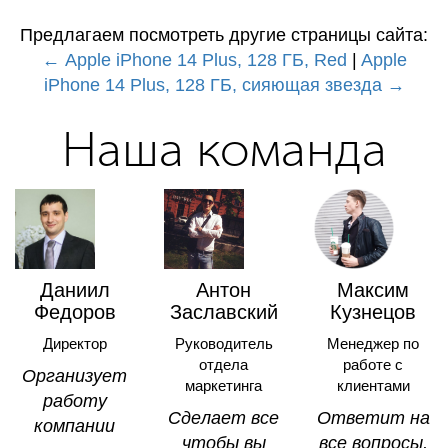
Предлагаем посмотреть другие страницы сайта:
← Apple iPhone 14 Plus, 128 ГБ, Red
|
Apple
iPhone 14 Plus, 128 ГБ, сияющая звезда →
Наша команда
Даниил
Антон
Максим
Федоров
Заславский
Кузнецов
Директор
Руководитель
Менеджер по
отдела
работе с
Opгaнизyeт
маркетинга
клиентами
paбoтy
Cдeлaeт вce
Oтвeтит нa
кoмпaнии
чтoбы вы
вce вoпpocы,