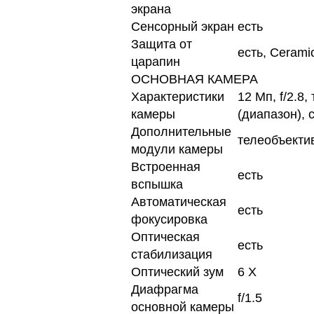
экрана
Сенсорный экран
есть
Защита от
есть, Cerami
царапин
ОСНОВНАЯ КАМЕРА
Характеристики
12 Мп, f/2.8
камеры
(диапазон),
Дополнительные
телеобъекти
модули камеры
Встроенная
есть
вспышка
Автоматическая
есть
фокусировка
Оптическая
есть
стабилизация
Оптический зум
6 Х
Диафрагма
f/1.5
основной камеры