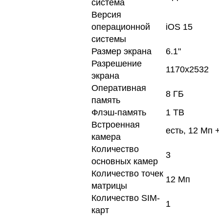
система
Версия
операционной
iOS 15
системы
Размер экрана
6.1"
Разрешение
1170x2532
экрана
Оперативная
8 ГБ
память
Флэш-память
1 TB
Встроенная
есть, 12 Мп 
камера
Количество
3
основных камер
Количество точек
12 Мп
матрицы
Количество SIM-
1
карт