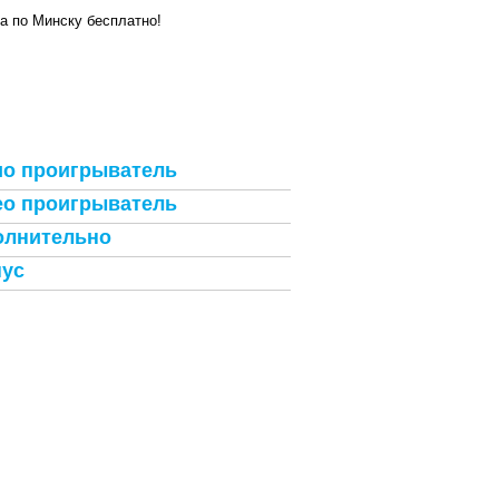
а по Минску бесплатно!
о проигрыватель
о проигрыватель
олнительно
пус