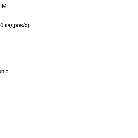
SIM
0 кадров/с)
onic