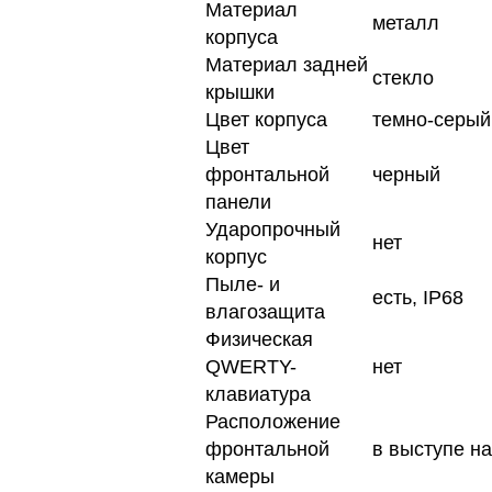
Материал
металл
корпуса
Материал задней
стекло
крышки
Цвет корпуса
темно-серый
Цвет
фронтальной
черный
панели
Ударопрочный
нет
корпус
Пыле- и
есть, IP68
влагозащита
Физическая
QWERTY-
нет
клавиатура
Расположение
фронтальной
в выступе на
камеры