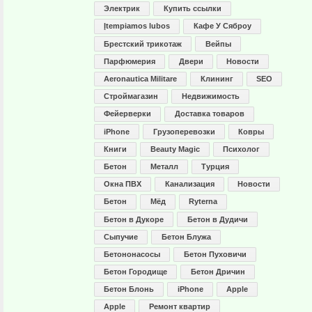
Электрик
Купить ссылки
Įtempiamos lubos
Кафе У Сяброу
Брестский трикотаж
Вейпы
Парфюмерия
Двери
Новости
Aeronautica Militare
Клининг
SEO
Строймагазин
Недвижимость
Фейерверки
Доставка товаров
iPhone
Грузоперевозки
Ковры
Книги
Beauty Magic
Психолог
Бетон
Металл
Турция
Окна ПВХ
Канализация
Новости
Бетон
Мёд
Ryterna
Бетон в Дукоре
Бетон в Дудичи
Сыпучие
Бетон Блужа
Бетононасосы
Бетон Пуховичи
Бетон Городище
Бетон Дричин
Бетон Блонь
iPhone
Apple
Apple
Ремонт квартир