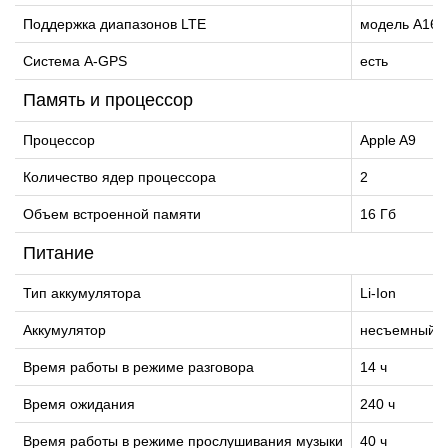
Поддержка диапазонов LTE
модель A1660:
Cистема A-GPS
есть
Память и процессор
Процессор
Apple A9
Количество ядер процессора
2
Объем встроенной памяти
16 Гб
Питание
Тип аккумулятора
Li-Ion
Аккумулятор
несъемный
Время работы в режиме разговора
14 ч
Время ожидания
240 ч
Время работы в режиме прослушивания музыки
40 ч