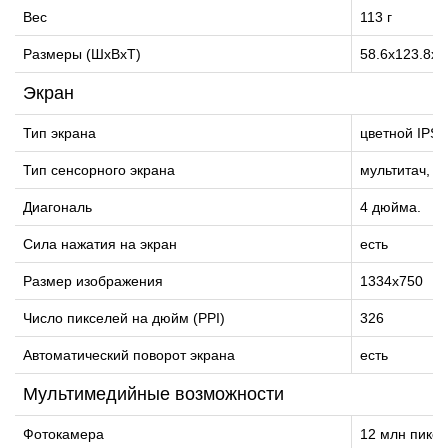
Вес
113 г
Размеры (ШxВxТ)
58.6x123.8x7
Экран
Тип экрана
цветной IPS,
Тип сенсорного экрана
мультитач, е
Диагональ
4 дюйма.
Сила нажатия на экран
есть
Размер изображения
1334x750
Число пикселей на дюйм (PPI)
326
Автоматический поворот экрана
есть
Мультимедийные возможности
Фотокамера
12 млн пикс.