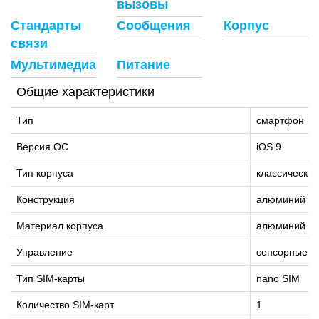
вызовы
Стандарты
Сообщения
Корпус
связи
Мультимедиа
Питание
Общие характеристики
Тип
смартфон
Версия ОС
iOS 9
Тип корпуса
классический
Конструкция
алюминий
Материал корпуса
алюминий и 
Управление
сенсорные к
Тип SIM-карты
nano SIM
Количество SIM-карт
1