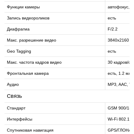
Функции камеры
автофокус, о
Запись видеороликов
есть
Диафрагма
F/2.2
Макс. разрешение видео
3840x2160
Geo Tagging
есть
Макс. частота кадров видео
30 кадров/с
Фронтальная камера
есть, 1.2 млн
Аудио
MP3, AAC, W
Связь
Стандарт
GSM 900/1800
Интерфейсы
Wi-Fi 802.11a
Спутниковая навигация
GPS/ГЛОНА