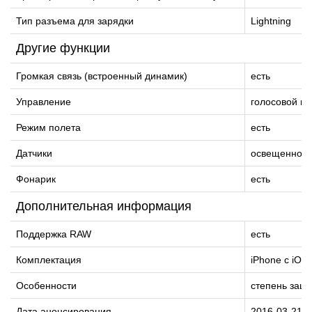
Тип разъема для зарядки
Lightning
Другие функции
Громкая связь (встроенный динамик)
есть
Управление
голосовой на
Режим полета
есть
Датчики
освещенности
Фонарик
есть
Дополнительная информация
Поддержка RAW
есть
Комплектация
iPhone с iOS
Особенности
степень защи
Дата анонсирования
2016-03-21