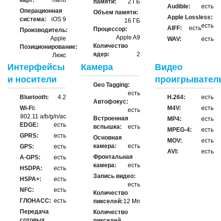
карт:
nano
памяти:
2 ГБ
Audible:
есть
Операционная
Объем памяти:
Apple Lossless:
система:
iOS 9
16 ГБ
есть
AIFF:
есть
Процессор:
Производитель:
Apple A9
Apple
WAV:
есть
Количество
Позиционирование:
ядер:
2
Люкс
Интерфейсы
Камера
Видео
и носители
проигрывател
Geo Tagging:
есть
Bluetooth:
4.2
H.264:
есть
Автофокус:
Wi-Fi:
M4V:
есть
есть
802.11 a/b/g/n/ac
Встроенная
MP4:
есть
EDGE:
есть
вспышка:
есть
MPEG-4:
есть
GPRS:
есть
Основная
MOV:
есть
камера:
есть
GPS:
есть
AVI:
есть
Фронтальная
A-GPS:
есть
камера:
есть
HSDPA:
есть
Запись видео:
HSPA+:
есть
есть
NFC:
есть
Количество
ГЛОНАСС:
есть
пикселей:
12 Мп
Передача
Количество
сотовых
пикселей