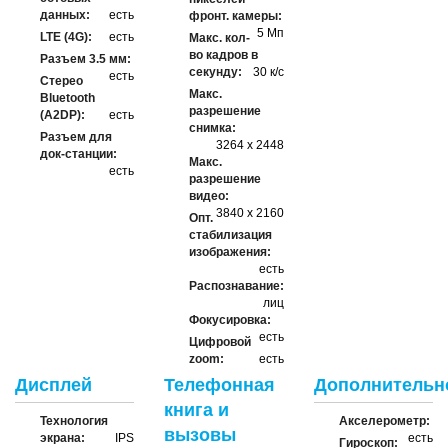
данных:
есть
фронт. камеры:
5 Мп
LTE (4G):
есть
Макс. кол-
во кадров в
Разъем 3.5 мм:
секунду:
30 к/с
есть
Стерео
Макс.
Bluetooth
разрешение
(A2DP):
есть
снимка:
Разъем для
3264 х 2448
док-станции:
Макс.
есть
разрешение
видео:
3840 х 2160
Опт.
стабилизация
изображения:
есть
Распознавание:
лиц
Фокусировка:
есть
Цифровой
zoom:
есть
Дисплей
Телефонная
Дополнительн
книга и
Технология
Акселерометр:
вызовы
экрана:
IPS
есть
Гироскоп: