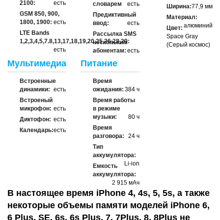
2100:
есть
словарем
есть
Ширина:
77,9 мм
GSM 850, 900,
Предиктивный
Материал:
1800, 1900:
есть
ввод:
есть
алюминий
Цвет:
LTE Bands
Рассылка SMS
Space Gray
1,2,3,4,5,7.8,13,17,18,19,20,25,26,28,29:
нескольким
(Серый космос)
есть
абонентам:
есть
Мультимедиа
Питание
Встроенные
Время
динамики:
есть
ожидания:
384 ч
Встроеный
Время работы
микрофон:
есть
в режиме
музыки:
80 ч
Диктофон:
есть
Время
Календарь:
есть
разговора:
24 ч
Тип
аккумулятора:
Li-ion
Емкость
аккумулятора:
2 915 мАч
В настоящее время iPhone 4, 4s, 5, 5s, а также
некоторые объемы памяти моделей iPhone 6,
6 Plus, SE, 6s, 6s Plus, 7, 7Plus, 8, 8Plus не