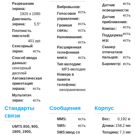
Разрешение
есть
Датчик
Вибровызов:
экрана:
освещенности:
есть
Голосовое
1920 х 1080
есть
Датчик
управление:
Диагональ
приближения:
есть
экрана:
5,5"
Громкая
есть
Компас:
связь:
есть
Плотность
есть
Поддержка
пикселей:
Напоминания:
игр:
есть
401 ppi
есть
Сенсорный
Сканер
Расширенная
экран:
есть
отпечатков
телефонная
пальцев:
есть
книга:
есть
Способ ввода
данных:
Барометр:
есть
Тип мелодии:
сенсорный
MP3-мелодии
дисплей
Номера в
Автоматическая
памяти
ориентация
телефона:
экрана:
есть
неограниченно
Мультитач
экран:
есть
Стандарты
Сообщения
Корпус
связи
MMS:
есть
Вес:
0,192 кг
SMS:
есть
Длина:
158,2 мм
UMTS 850, 900,
1800, 1900,
SMS:ввод со
Толщина:
7,3 мм