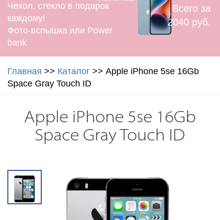
Чехол, стекло в подарок
Всего за
каждому!
2040 руб.
Фото-вспышка или Power
bank
Главная
>>
Каталог
>>
Apple iPhone 5se 16Gb
Space Gray Touch ID
Apple iPhone 5se 16Gb
Space Gray Touch ID