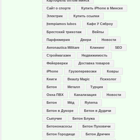
Картофель оптом Минск
Сайт о спорте
Купить iPhone в Минске
Электрик
Купить ссылки
Įtempiamos lubos
Кафе У Сяброу
Брестский трикотаж
Вейпы
Парфюмерия
Двери
Новости
Aeronautica Militare
Клининг
SEO
Строймагазин
Недвижимость
Фейерверки
Доставка товаров
iPhone
Грузоперевозки
Ковры
Книги
Beauty Magic
Психолог
Бетон
Металл
Турция
Окна ПВХ
Канализация
Новости
Бетон
Мёд
Ryterna
Бетон в Дукоре
Бетон в Дудичи
Сыпучие
Бетон Блужа
Бетононасосы
Бетон Пуховичи
Бетон Городище
Бетон Дричин